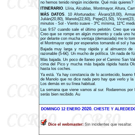
no hemos tenido ningún incidente. Qué más quieres?
ITINERARIO
. Llíria, Alcublas, Montmayor, Altura, Cam
MÁS DATOS
. 10 Afortunados: Álvaro(18,00), Arman
Julián(20,80), Manolo(22,60), Pepe(21,50), Vicent(23
minutos - Sol - Viento suave - 3ºC mínima, 11ºC med
Las 9:57 cuando sale el último pelotón. Creo que 
Creo que se rompe en algún momento y cada uno hac
por delante con mucha ventaja (demasiada) me lo tomé
el Montmayor opté por esperarlos tomando el sol y hac
Bajada muy larga y muy rápida y al almuerzo de c
razonable (5-6€). Un mucho de política. Un nada de fút
Más bajada. Un poco de llaneo por el Camino San Vale
cima del Pico y mucha más bajada rápida hasta Olo
hasta los coches.
Ya está. Ya hay constancia de lo acontecido, bueno f
de Manolo que no dice nada pero hay que verlo y la
Los demás en su línea habitual.
La semana que viene vamos al sur. Rodaremos por La 
serás bien recibido. Au
2020
DOMINGO 12 ENERO
. CHESTE Y ALREDEDO
Sin incidentes que resaltar.
Dice el webmaster
: