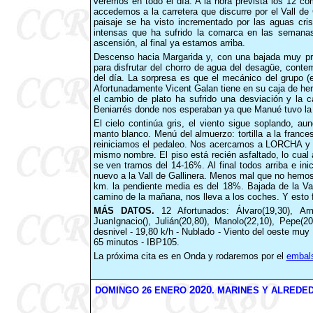
veremos en todo el día. A la hora prevista los 12 c
accedemos a la carretera que discurre por el Vall de 
paisaje se ha visto incrementado por las aguas crist
intensas que ha sufrido la comarca en las semana
ascensión, al final ya estamos arriba.
Descenso hacia Margarida y, con una bajada muy pr
para disfrutar del chorro de agua del desagüe, conte
del día. La sorpresa es que el mecánico del grupo (e
Afortunadamente Vicent Galan tiene en su caja de her
el cambio de plato ha sufrido una desviación y la
Beniarrés donde nos esperaban ya que Manué tuvo la p
El cielo continúa gris, el viento sigue soplando, 
manto blanco. Menú del almuerzo: tortilla a la franc
reiniciamos el pedaleo. Nos acercamos a LORCHA y em
mismo nombre. El piso está recién asfaltado, lo cual
se ven tramos del 14-16%. Al final todos arriba e in
nuevo a la Vall de Gallinera. Menos mal que no hemos
km. la pendiente media es del 18%. Bajada de la Val
camino de la mañana, nos lleva a los coches. Y esto f
MÁS DATOS.
12 Afortunados: Álvaro(19,30), Arm
JuanIgnacio(), Julián(20,80), Manolo(22,10), Pepe(2
desnivel - 19,80 k/h - Nublado - Viento del oeste mu
65 minutos - IBP105.
La próxima cita es en Onda y rodaremos por el
embals
2020
DOMINGO 26 ENERO
. MARINES Y ALREDED