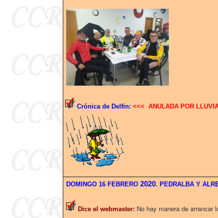
Crónica de Delfin:
<<< ANULADA POR LLUVI
2020
DOMINGO 16 FEBRERO
. PEDRALBA Y ALR
No hay manera de arrancar l
Dice el webmaster
: