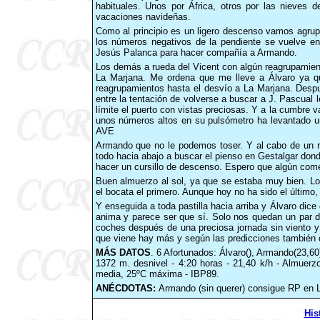
habituales. Unos por África, otros por las nieves d
vacaciones navideñas.
Como al principio es un ligero descenso vamos agrup
los números negativos de la pendiente se vuelve en
Jesús Palanca para hacer compañía a Armando.
Los demás a rueda del Vicent con algún reagrupamient
La Marjana. Me ordena que me lleve a Álvaro ya q
reagrupamientos hasta el desvío a La Marjana. Despué
entre la tentación de volverse a buscar a J. Pascual 
límite el puerto con vistas preciosas. Y a la cumbre
unos números altos en su pulsómetro ha levantado u
AVE
Armando que no le podemos toser. Y al cabo de un r
todo hacia abajo a buscar el pienso en Gestalgar don
hacer un cursillo de descenso. Espero que algún comen
Buen almuerzo al sol, ya que se estaba muy bien. Lo 
el bocata el primero. Aunque hoy no ha sido el último, 
Y enseguida a toda pastilla hacia arriba y Álvaro dic
anima y parece ser que sí. Solo nos quedan un par
coches después de una preciosa jornada sin viento y
que viene hay más y según las predicciones también 
MÁS DATOS
. 6 Afortunados: Álvaro(), Armando(23,60
1372 m. desnivel - 4:20 horas - 21,40 k/h - Almuer
media, 25ºC máxima - IBP89.
ANÉCDOTAS:
Armando (sin querer) consigue RP en L
His