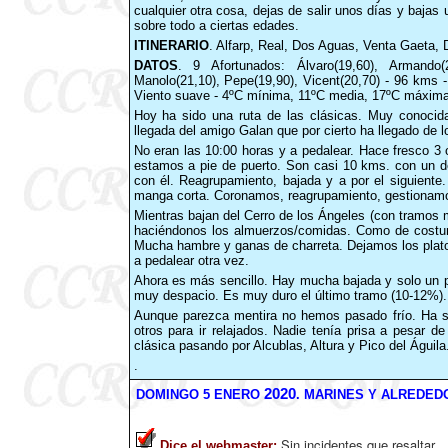
cualquier otra cosa, dejas de salir unos días y bajas
sobre todo a ciertas edades.
ITINERARIO
. Alfarp, Real, Dos Aguas, Venta Gaeta, 
DATOS
. 9 Afortunados: Álvaro(19,60), Armando(22
Manolo(21,10), Pepe(19,90), Vicent(20,70) - 96 kms -
Viento suave - 4ºC mínima, 11ºC media, 17ºC máxima
Hoy ha sido una ruta de las clásicas. Muy conocida t
llegada del amigo Galan que por cierto ha llegado de l
No eran las 10:00 horas y a pedalear. Hace fresco 3 
estamos a pie de puerto. Son casi 10 kms. con un d
con él. Reagrupamiento, bajada y a por el siguiente
manga corta. Coronamos, reagrupamiento, gestionamo
Mientras bajan del Cerro de los Ángeles (con tramos
haciéndonos los almuerzos/comidas. Como de costum
Mucha hambre y ganas de charreta. Dejamos los plato
a pedalear otra vez.
Ahora es más sencillo. Hay mucha bajada y solo un pu
muy despacio. Es muy duro el último tramo (10-12%).
Aunque parezca mentira no hemos pasado frío. Ha sid
otros para ir relajados. Nadie tenía prisa a pesar 
clásica pasando por Alcublas, Altura y Pico del Águila.
.
2020
DOMINGO 5 ENERO
. MARINES Y ALREDEDO
Sin incidentes que resaltar.
Dice el webmaster
: