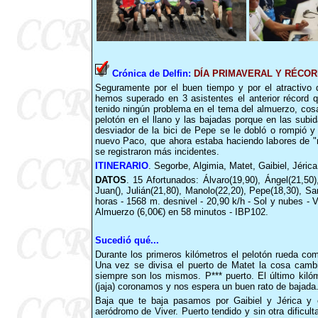
Crónica de Delfin:
DÍA PRIMAVERAL Y RÉCOR
Seguramente por el buen tiempo y por el atractivo
hemos superado en 3 asistentes el anterior récord
tenido ningún problema en el tema del almuerzo, cos
pelotón en el llano y las bajadas porque en las sub
desviador de la bici de Pepe se le dobló o rompió y
nuevo Paco, que ahora estaba haciendo labores de "re
se registraron más incidentes.
ITINERARIO
. Segorbe, Algimia, Matet, Gaibiel, Jéric
DATOS
. 15 Afortunados: Álvaro(19,90), Ángel(21,50
Juan(), Julián(21,80), Manolo(22,20), Pepe(18,30), Sa
horas - 1568 m. desnivel - 20,90 k/h - Sol y nubes -
Almuerzo (6,00€) en 58 minutos - IBP102.
Sucedió qué...
Durante los primeros kilómetros el pelotón rueda c
Una vez se divisa el puerto de Matet la cosa camb
siempre son los mismos. P*** puerto. El último kiló
(jaja) coronamos y nos espera un buen rato de bajada
Baja que te baja pasamos por Gaibiel y Jérica y 
aeródromo de Viver. Puerto tendido y sin otra dificul