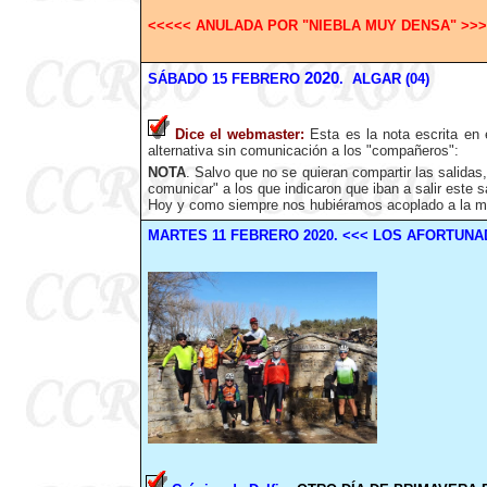
<<<<< ANULADA POR "NIEBLA MUY DENSA" >>>
2020
SÁBADO
15
FEBRERO
. ALGAR (04)
Dice el webmaster
:
Esta es la nota escrita en
alternativa sin comunicación a los "compañeros":
NOTA
. Salvo que no se quieran compartir las salida
comunicar" a los que indicaron que iban a salir este s
Hoy y como siempre nos hubiéramos acoplado a la ma
MARTES
11
FEBRERO
2020
.
<<< LOS AFORTUNA