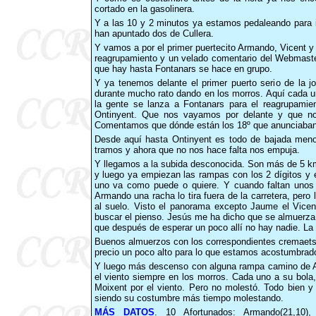
cortado en la gasolinera.
Y a las 10 y 2 minutos ya estamos pedaleando para i
han apuntado dos de Cullera.
Y vamos a por el primer puertecito Armando, Vicent y
reagrupamiento y un velado comentario del Webmaster
que hay hasta Fontanars se hace en grupo.
Y ya tenemos delante el primer puerto serio de la 
durante mucho rato dando en los morros. Aquí cada u
la gente se lanza a Fontanars para el reagrupami
Ontinyent. Que nos vayamos por delante y que no
Comentamos que dónde están los 18º que anunciaban.
Desde aquí hasta Ontinyent es todo de bajada men
tramos y ahora que no nos hace falta nos empuja.
Y llegamos a la subida desconocida. Son más de 5 km
y luego ya empiezan las rampas con los 2 dígitos y 
uno va como puede o quiere. Y cuando faltan unos 
Armando una racha lo tira fuera de la carretera, pero l
al suelo. Visto el panorama excepto Jaume el Vicen
buscar el pienso. Jesús me ha dicho que se almuerza e
que después de esperar un poco allí no hay nadie. La 
Buenos almuerzos con los correspondientes cremaets p
precio un poco alto para lo que estamos acostumbrad
Y luego más descenso con alguna rampa camino de Ai
el viento siempre en los morros. Cada uno a su bola
Moixent por el viento. Pero no molestó. Todo bien y
siendo su costumbre más tiempo molestando.
MÁS
DATOS
. 10 Afortunados: Armando(21,10), 