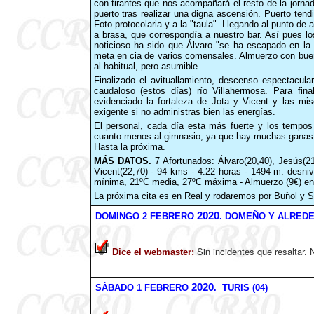
con tirantes que nos acompañará el resto de la jorna
puerto tras realizar una digna ascensión. Puerto tendid
Foto protocolaria y a la "taula". Llegando al punto de 
a brasa, que correspondía a nuestro bar. Así pues l
noticioso ha sido que Álvaro "se ha escapado en la 
meta en cia de varios comensales. Almuerzo con buen 
al habitual, pero asumible.
Finalizado el avituallamiento, descenso espectacula
caudaloso (estos días) río Villahermosa. Para fina
evidenciado la fortaleza de Jota y Vicent y las mi
exigente si no administras bien las energías.
El personal, cada día esta más fuerte y los temp
cuanto menos al gimnasio, ya que hay muchas ganas d
Hasta la próxima.
MÁS DATOS.
7 Afortunados: Álvaro(20,40), Jesús(21
Vicent(22,70) - 94 kms - 4:22 horas - 1494 m. desnive
mínima, 21ºC media, 27ºC máxima - Almuerzo (9€) en
La próxima cita es en Real y rodaremos por Buñol y Si
2020
DOMINGO 2 FEBRERO
. DOMEÑO Y ALREDE
Sin incidentes que resaltar.
Dice el webmaster
:
2020
SÁBADO
1
FEBRERO
. TURIS (04)