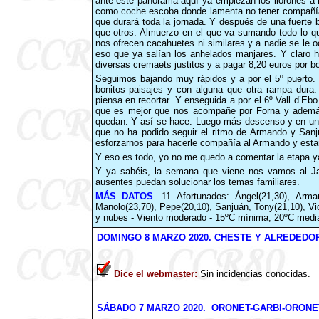
ante este panorama aquí ya empiezan los llorones a
como coche escoba donde lamenta no tener compañía 
que durará toda la jornada. Y después de una fuerte
que otros. Almuerzo en el que va sumando todo lo qu
nos ofrecen cacahuetes ni similares y a nadie se le 
eso que ya salían los anhelados manjares. Y claro h
diversas cremaets justitos y a pagar 8,20 euros por b
Seguimos bajando muy rápidos y a por el 5º puerto.
bonitos paisajes y con alguna que otra rampa dura
piensa en recortar. Y enseguida a por el 6º Vall d’Eb
que es mejor que nos acompañe por Forna y además
quedan. Y así se hace. Luego más descenso y en un 
que no ha podido seguir el ritmo de Armando y San
esforzarnos para hacerle compañía al Armando y esta
Y eso es todo, yo no me quedo a comentar la etapa y
Y ya sabéis, la semana que viene nos vamos al J
ausentes puedan solucionar los temas familiares.
MÁS
DATOS
. 11 Afortunados: Ángel(21,30), Arman
Manolo(23,70), Pepe(20,10), Sanjuán, Tony(21,10), Vic
y nubes - Viento moderado - 15ºC mínima, 20ºC medi
DOMINGO 8 MARZO
2020
. CHESTE Y ALREDEDOR
Dice el webmaster
:
Sin incidencias conocidas.
SÁBADO
7
MARZO
2020
. ORONET-GARBI-ORONET