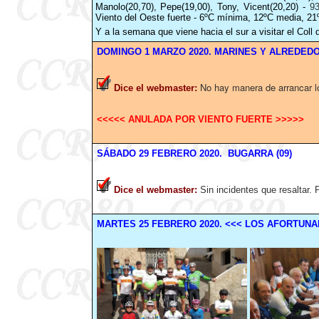
Manolo(20,70), Pepe(19,00), Tony, Vicent(20,20) -
93
Viento del Oeste fuerte - 6ºC mínima, 12ºC media, 2
Y a la semana que viene hacia el sur a visitar el Coll
DOMINGO 1 MARZO
2020
. MARINES Y ALREDEDO
No hay manera de arrancar l
Dice el webmaster
:
<<<<< ANULADA POR VIENTO FUERTE >>>>>
SÁBADO
29
FEBRERO
2020
. BUGARRA (09)
Dice el webmaster
:
Sin incidentes que resaltar.
MARTES
25
FEBRERO
2020
.
<<< LOS AFORTUNA