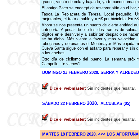
grados, viento de cola y bajando, ya te puedes imagin
El amigo Paco se encargó de reservar sitio en el bar, s
Tasca La Replaceta de Teresa. Local pequeño. 
mejorables, el trato amable y a 6€ por bicicleta. En
Ahora se nos presenta un puerto de cierta entidad au
categoría. A pesar de ello los dos tramos de subi
dígitos en el desnivel y al subir tan despacio se ha
se ha dicho. Más viento a favor y más velocidad.
toboganes y coronamos el Montmayor. Más bajada mu
Cueva Santa sigue con el asfalto para reparar y sin 
a los coches.
Otro día de ciclismo del bueno. La semana próxim
Campello. Te vienes?
DOMINGO 23 FEBRERO
2020
. SERRA Y ALREDED
Dice el webmaster
:
Sin incidentes que resaltar.
2020
SÁBADO
22
FEBRERO
. ALCUBLAS (05)
Dice el webmaster
:
Sin incidentes que resaltar.
MARTES
18
FEBRERO
2020
.
<<< LOS AFORTUNA