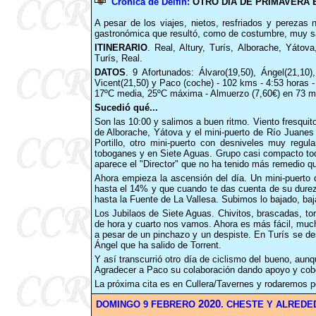
Crónica de Delfin:
OTRO DÍA DE PRIMAVERA 
A pesar de los viajes, nietos, resfriados y pereza
gastronómica que resultó, como de costumbre, muy sat
ITINERARIO
. Real, Altury, Turís, Alborache, Yátov
Turís, Real.
DATOS
. 9 Afortunados: Álvaro(19,50), Ángel(21,10)
Vicent(21,50) y Paco (coche) - 102 kms - 4:53 horas -
17ºC media, 25ºC máxima - Almuerzo (7,60€) en 73 m
Sucedió qué...
Son las 10:00 y salimos a buen ritmo. Viento fresquito 
de Alborache, Yátova y el mini-puerto de Río Juane
Portillo, otro mini-puerto con desniveles muy regu
toboganes y en Siete Aguas. Grupo casi compacto todo
aparece el "Director" que no ha tenido más remedio qu
Ahora empieza la ascensión del día. Un mini-puerto
hasta el 14% y que cuando te das cuenta de su dure
hasta la Fuente de La Vallesa. Subimos lo bajado, baj
Los Jubilaos de Siete Aguas. Chivitos, brascadas, tor
de hora y cuarto nos vamos. Ahora es más fácil, much
a pesar de un pinchazo y un despiste. En Turís se des
Ángel que ha salido de Torrent.
Y así transcurrió otro día de ciclismo del bueno, aunq
Agradecer a Paco su colaboración dando apoyo y cobe
La próxima cita es en Cullera/Tavernes y rodaremos p
2020
DOMINGO 9 FEBRERO
. CHESTE Y ALREDED