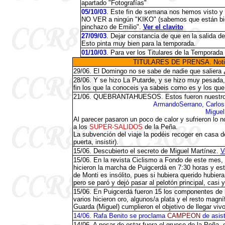
apartado "Fotografías"
05
/10/03
. Este fin de semana nos hemos visto y
NO VER a ningún "KIKO" (sabemos que están bien)
pinchazo de Emilio".
Ver el clavito
27/09/03
. Dejar constancia de que en la salida
Esto pinta muy bien para la temporada.
01/10/03
. Para ver los Titulares de la Temporada
TITULARES DE PRENSA. Noticia
29/06. El Domingo no se sabe de nadie que saliera
28/06. Y se hizo La Putarde, y se hizo muy pesada, y 
fin los que la conoceis ya sabeis como es y los que
21/06. QUEBRANTAHUESOS. Estos fueron nuestros
ArmandoSerrano, Carlos
Miguel
Al parecer pasaron un poco de calor y sufrieron lo
a los
SUPER-SALIDOS
de la Peña.
La subvención del viaje la podéis recoger en casa del
puerta, insistir).
15/06. Descubierto el secreto de Miguel Martínez.
V
15/06. En la revista Ciclismo a Fondo de este mes, 
hicieron la marcha de Puigcerdá en 7:30 horas y es
de Monti es insólito, pues si hubiera querido hubier
pero se paró y dejó pasar al pelotón principal, casi 
15/06. En Puigcerdá fueron 15 los componentes de 
varios hicieron oro, algunos/a plata y el resto magn
Guarda (Miguel) cumplieron el objetivo de llegar viv
14/06. Rafa Benito se proclama
CAMPEON
de asis
14/06. A pesar de estar fuera el grueso de la Peña,