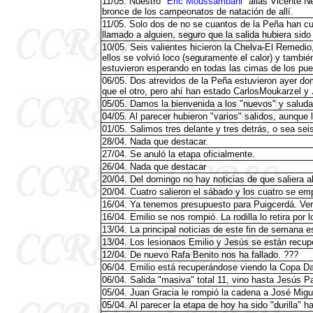
11/05. Nuestro "
Eric Moussambani
"
alias Vicente Ne
bronce de los campeonatos de natación de allí.
11/05. Solo dos de no se cuantos de la Peña han cum
llamado a alguien, seguro que la salida hubiera sido
10/05. Seis valientes hicieron la Chelva-El Remedi
ellos se volvió loco (seguramente el calor) y tambié
estuvieron esperando en todas las cimas de los puer
06/05. Dos atrevidos de la Peña estuvieron ayer 
que el otro, pero ahí han estado CarlosMoukarzel 
05/05. Damos la bienvenida a los "nuevos" y saluda
04/05. Al parecer hubieron "varios" salidos, aunque l
01/05. Salimos tres delante y tres detrás, o sea sei
28/04. Nada que destacar.
27/04. Se anuló la etapa oficialmente.
26/04. Nada que destacar
20/04. Del domingo no hay noticias de que saliera 
20/04. Cuatro salieron el sábado y los cuatro se emp
16/04. Ya tenemos presupuesto para Puigcerdá. Ve
16/04. Emilio se nos rompió. La rodilla lo retira po
13/04. La principal noticias de este fin de semana 
13/04. Los lesionaos Emilio y Jesús se están recupe
12/04. De nuevo Rafa Benito nos ha fallado. ???
06/04. Emilio está recuperándose viendo la Copa Dav
06/04. Salida "masiva" total 11, vino hasta Jesús P
05/04. Juan Gracia le rompió la cadena a José Migu
05/04. Al parecer la etapa de hoy ha sido "durilla" h