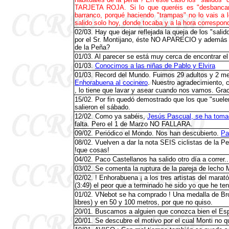
TARJETA ROJA. Si lo que queréis es "desbancar" 
barranco, porqué haciendo "trampas" no lo vais a l
salido solo hoy, donde tocaba y a la hora correspon
02/03. Hay que dejar reflejada la queja de los "sal
por el Sr. Montijano, éste NO APARECIO y además p
de la Peña?
01/03. Al parecer se está muy cerca de encontrar el
01/03.
Conocimos a las niñas de Pablo y Elvira
01/03. Record del Mundo. Fuimos 29 adultos y 2 me
Enhorabuena al cocinero
. Nuestro agradecimiento, 
, lo tiene que lavar y asear cuando nos vamos. Grac
15/02. Por fin quedó demostrado que los que "suele
salieron el sábado.
12/02. Como ya sabéis,
Jesús Pascual, se ha tom
falta. Pero el 1 de Marzo NO FALLARA.
09/02. Periódico el Mondo. Nos han descubierto.
Pa
08/02. Vuelven a dar la nota SEIS ciclistas de la P
!que cosas!
04/02. Paco Castellanos ha salido otro día a correr...
03/02. Se comenta la ruptura de la pareja de lecho M
02/02. ! Enhorabuena ¡ a los tres artistas del marat
(3:49) el peor que a terminado he sido yo que he ten
01/02. VNebot se ha comprado ! Una medalla de Br
libres) y en 50 y 100 metros, por que no quiso.
20/01. Buscamos a alguien que conozca bien el Espí
20/01. Se descubre el motivo por el cual Monti no qu