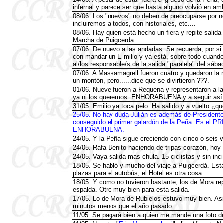
infernal y parece ser que hasta alguno volvió en am
08/06. Los "nuevos" no deben de preocuparse por no 
incluiremos a todos, con historiales, etc....
08/06. Hay quien está hecho un fiera y repite sali
Marcha de Puigcerda.
07/06. De nuevo a las andadas. Se recuerda, por si 
con mandar un E-milio y ya está, sobre todo cuando 
al/los responsable/s de la salida "paralela" del sáb
07/06. A Massamagrell fueron cuatro y quedaron la
un montón, pero......dice que se divirtieron ???.
01/06. Nueve fueron a Requena y representaron a la
ya ni los queremos. ENHORABUENA y a seguir así
31/05. Emilio ya toca pelo. Ha salido y a vuelto ¿q
25/05. No hay duda Julián es además de Presidente,
conseguido el primer galardón de la Peña. Es el 
ENHORABUENA.
24/05. Y la Peña sigue creciendo con cinco o seis 
24/05. Rafa Benito haciendo de tripas corazón, hoy
24/05. Vaya salida mas chula. 15 ciclistas y sin in
18/05. Se habló y mucho del viaje a Puigcerdá. 
plazas para el autobús, el Hotel es otra cosa.
18/05. Y como no tuvieron bastante, los de Mora rep
espalda. Otro muy bien para esta salida.
17/05. Lo de Mora de Rubielos estuvo muy bien. Asis
minutos menos que el año pasado.
11/05. Se pagará bien a quien me mande una foto d