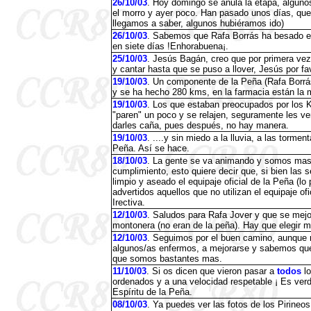
26/10/03
. Hoy domingo se anula la etapa, alguno
el morro y ayer poco. Han pasado unos días, que
llegamos a saber, algunos hubiéramos ido)
26/10/03
. Sabemos que Rafa Borrás ha besado el 
en siete días !Enhorabuena¡.
25/10/03
. Jesús Bagán, creo que por primera vez
y cantar hasta que se puso a llover, Jesús por fav
19/10/03
. Un componente de la Peña (Rafa Borrás)
y se ha hecho 280 kms, en la farmacia están la 
19/10/03
. Los que estaban preocupados por los 
"paren" un poco y se relajen, seguramente les ve
darles caña, pues después, no hay manera.
19/10/03
. ....y sin miedo a la lluvia, a las torme
Peña. Así se hace.
18/10/03
. La gente se va animando y somos mas d
cumplimiento, esto quiere decir que, si bien las 
limpio y aseado el equipaje oficial de la Peña (lo
advertidos aquellos que no utilizan el equipaje 
Irectiva.
12/10/03
. Saludos para Rafa Jover y que se mejo
montonera (no eran de la peña). Hay que elegir 
12/10/03
. Seguimos por el buen camino, aunqu
algunos/as enfermos, a mejorarse y sabemos que
que somos bastantes mas.
11/10/03
. Si os dicen que vieron pasar a
todos
lo
ordenados y a una velocidad respetable ¡ Es verd
Espíritu de la Peña.
08/10/03
. Ya puedes ver las fotos de los Pirineo