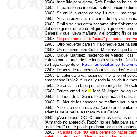
05/04. Increíble pero cierto, Rafa Benito no ha salid
30/03. El ex-lesionao intentará salir el próximo domi
30/03. Se anuló la etapa de hoy. Llueve.....me cago e
29/03. Adivina adivinanza, a partir de hoy ¿Quien irá 
29/03. Emilio se encuentra bastante bien físicamente 
del dedo gordo, un pie de Miguel y algo de Vicente),
General y que llueva mañana, y el próximo fin de 
29/03.
No podemos salir a "caida" por excursión. E
29/03. Otro recuerdo para PPPalomeque que ha sal
23/03. Un recuerdo para Carlos Moukarzel que ha s
22/03. Miguel Martínez, haciendo de Manolo, "casi" 
estuvo por allí mas de media hora subiendo. Debido 
se haga cargo de él.
Para mas detalles ver foto en 
22/03. Deseos de recuperación a los "caídos" y an
22/03. El calendario va haciendo "mella" en el pel
amenazaba lluvia?. Aun así y todo la salida fue mas
16/03. Se anula la etapa por "suelo mojado". No sali
15/03. Tarjeta amarilla a
José M. López, se equivoc
09/03. El Líder de la General se destaca a 4 salidas
09/03. El líder de los sábados se reafirma por la a
08/03. A petición de la mayoría (como en el parlam
además se le retira la tarjeta roja a Carlos.
08/03. ¡Asombroso¡ OCHO fueron los ciclistas de la 
(Armando no apareció). Razón no les falta para sali
"colesterol" no se puede perdonar por cuatro gotas d
02/03.
¿Sabías que NO está permitido hacer cam
habituales de la peña ? En este caso los "salidos"