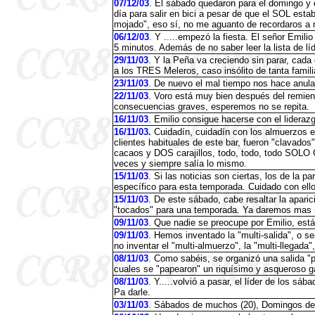
07/12/03
. El sábado quedaron para el domingo y 
día para salir en bici a pesar de que el SOL esta
mojado", eso sí, no me aguanto de recordaros a n
06/12/03
. Y .....empezó la fiesta. El señor Emilio
5 minutos. Además de no saber leer la lista de lí
29/11/03
. Y la Peña va creciendo sin parar, cada
a los TRES Meleros, caso insólito de tanta famili
23/11/03
. De nuevo el mal tiempo nos hace anular
22/11/03
. Voro está muy bien después del remiend
consecuencias graves, esperemos no se repita.
16/11/03
. Emilio consigue hacerse con el lideraz
16/11/03.
Cuidadín, cuidadín con los almuerzos e
clientes habituales de este bar, fueron "clavado
cacaos y DOS carajillos, todo, todo, todo SOL
veces y siempre salía lo mismo.
15/11/03
. Si las noticias son ciertas, los de la 
específico para esta temporada. Cuidado con ello
15/11/03
. De este sábado, cabe resaltar la apari
"tocados" para una temporada. Ya daremos mas n
09/11/03
. Que nadie se preocupe por Emilio, está
09/11/03
. Hemos inventado la "multi-salida", o s
no inventar el "multi-almuerzo", la "multi-llegada",
08/11/03
. Como sabéis, se organizó una salida "pa
cuales se "papearon" un riquísimo y asqueroso 
08/11/03
. Y.....volvió a pasar, el líder de los sá
Pa darle.
03/11/03
. Sábados de muchos (20), Domingos de n