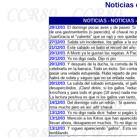
Noticias 
NOTICIAS - NOTICIAS -
28/12/03
. El domingo pocas aves y de paseo. Si o
de una gastroenteritis (o parecido), el chaval no p
JuanGracia el "valiente" que se rajó y nos qued
27/12/03
. Salida sin incidentes, los gallos a la s
21/12/03
. Este sábado se batió el récord del año
20/12/03
. A Monti ya le gustan las regatas. A Pac
20/12/03
. Yo no digo nada. Dijo ni pio.
20/12/03
. Y después de la ducha, la comida de Na
celebrarla en la barraca. Todo un éxito. Sin cont
pasar una velada estupenda. Hubo reparto de pre
habrá de sobra y seguro que no se enfada nadie.
20/12/03
. La salida del sábado estupenda, el gall
desapercibidos. ¡Claro! diréis, si los gallos "red
kms/hora y para todo el grupo (18 aves) nada me
La lectura positiva es que ni los gallos van tanto
14/12/03
. Del domingo solo un refrán : Si quieres
rima mucho pero es así ¡eh! chaval.
13/12/03
. Yo no digo nada dice: haber si pagáis la
13/12/03
. Mención a los Kikos que han aparecido 
llevan ahora, desaparecen muchos. Yo no digo n
13/12/03
. Y siguen apareciendo "gallos". Esta vez
temblando.