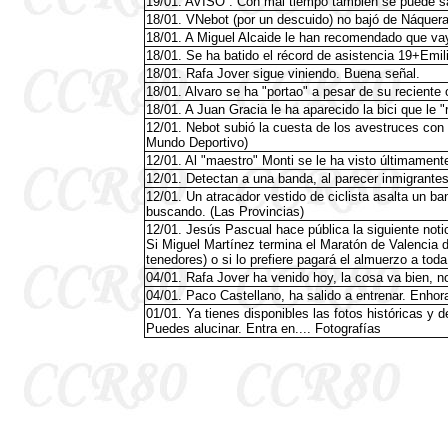
19/01. AVISO : Con mal tiempo también se puede sal
18/01. VNebot (por un descuido) no bajó de Náquer
18/01. A Miguel Alcaide le han recomendado que vaya
18/01. Se ha batido el récord de asistencia 19+Emil
18/01. Rafa Jover sigue viniendo. Buena señal.
18/01. Alvaro se ha "portao" a pesar de su reciente 
18/01. A Juan Gracia le ha aparecido la bici que le "
12/01. Nebot subió la cuesta de los avestruces con 
Mundo Deportivo)
12/01. Al "maestro" Monti se le ha visto últimamente 
12/01. Detectan a una banda, al parecer inmigrantes
12/01. Un atracador vestido de ciclista asalta un ba
buscando. (Las Provincias)
12/01. Jesús Pascual hace pública la siguiente notic
Si Miguel Martínez termina el Maratón de Valencia d
tenedores) o si lo prefiere pagará el almuerzo a t
04/01. Rafa Jover ha venido hoy, la cosa va bien,
04/01. Paco Castellano, ha salido a entrenar. Enho
01/01. Ya tienes disponibles las fotos históricas 
Puedes alucinar. Entra en.... Fotografías