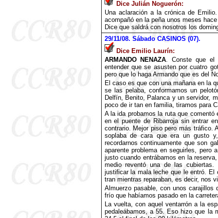
Dice Julián Noguerón:
Una aclaración a la crónica de Emilio
acompañó en la peña unos meses hace c
Dice que saldrá con nosotros los domin
29
/11/08. Sábado CASINOS (07).
Dice Emilio Laurín:
ARMANDO NENAZA
. Conste que el 
entender que se asusten por cuatro g
pero que lo haga Armando que es del Nor
El caso es que con una mañana en la que
se las pelaba, conformamos un pelotón 
Delfín, Benito, Palanca y un servidor,
poco de ir tan en familia, tiramos para 
A la ida probamos la ruta que comentó 
en el puente de Ribarroja sin entrar e
contrario. Mejor piso pero más tráfico. A
soplaba de cara que era un gusto 
recordarnos continuamente que son gall
aparente problema en seguirles, pero 
justo cuando entrábamos en la reserva,
medio reventó una de las cubiertas.
justificar la mala leche que le entró. E
tran mientras reparaban, es decir, nos vi
Almuerzo pasable, con unos carajillos 
frío que habíamos pasado en la carretera
La vuelta, con aquel ventarrón a la esp
pedaleábamos, a 55. Eso hizo que la me