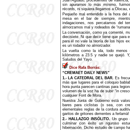
Juan Aguado, procedentes de Valencia
sin apurarnos lo más mínimo, fuimo
récords, ni siquiera llegamos a Olocau, 
Pequeño mal entendido a la hora del 
mesa en el bar de siempre, mientr
indagaciones, nos percatamos del t
almorzamos mal y rodeados de “rumanas
La conversación, como ya comenté, mu
diecisiete. Ni que decir tiene que para
para él no vale la teoría de los hijos
es un rodador no almorzador.
La vuelta como la ida, todo menos c
kilómetros a 23.5 y nadie se quejó. Y
Saludos del Yayo.
Dice Rafa Borrás:
“CREMAET DAILY NEWS”
1.- LA CATEDRAL DEL BAR.
Es frecu
más que lugares para el coloquio bablabl
hora punta parecen cantinas para legion
volumen de la voz ha de subir “in cresc
cualquier Font de Mora.
Nuestra Junta de Gobierno está valor
bares para ciclistas (o sea, con cr
elementales reglas de la cordura audit
garitos de gritones dementes a ferlamà!
2.- HALLAZGO INSÓLITO.
Un grupo d
culminar con éxito un riguroso es
hibernación. Dicho estudio de campo ha