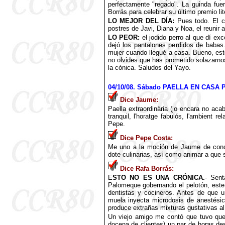
perfectamente "regado". La guinda fu
Borrás para celebrar su último premio lite
LO MEJOR DEL DÍA:
Pues todo. El cl
postres de Javi, Diana y Noa, el reunir 
LO PEOR:
el jodido perro al que dí ex
dejó los pantalones perdidos de babas.
mujer cuando llegué a casa. Bueno, es
no olvides que has prometido solazarn
la cónica. Saludos del Yayo.
04
/10/08. Sábado PAELLA EN CASA 
Dice Jaume:
Paella extraordinària (jo encara no acabe
tranquil, l'horatge fabulós, l'ambient r
Pepe
.
Dice Pepe Costa:
Me uno a la moción de Jaume de conc
dote culinarias, así como animar a que s
Dice Rafa Borrás:
E
STO NO ES UNA CRÓNICA.
- Sent
Palomeque gobernando el pelotón, este
dentistas y cocineros. Antes de que 
muela inyecta microdosis de anestésic
produce extrañas mixturas gustativas al
Un viejo amigo me contó que tuvo que
docena de clientes) un par de horas de