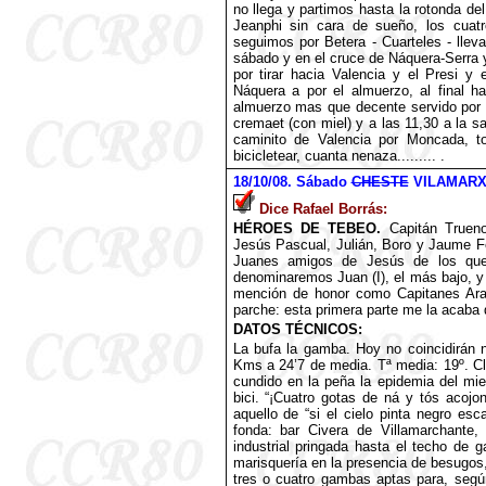
no llega y partimos hasta la rotonda d
Jeanphi sin cara de sueño, los cuatr
seguimos por Betera - Cuarteles - llev
sábado y en el cruce de Náquera-Serra 
por tirar hacia Valencia y el Presi y
Náquera a por el almuerzo, al final 
almuerzo mas que decente servido por 
cremaet (con miel) y a las 11,30 a la s
caminito de Valencia por Moncada, t
bicicletear, cuanta nenaza......... .
18
/10/08. Sábado
CHESTE
VILAMARXA
Dice Rafael Borrás:
HÉROES DE TEBEO.
Capitán Truen
Jesús Pascual, Julián, Boro y Jaume F
Juanes amigos de Jesús de los que
denominaremos Juan (I), el más bajo, y 
mención de honor como Capitanes Araña:
parche: esta primera parte me la acaba 
DATOS TÉCNICOS:
La bufa la gamba. Hoy no coincidirán n
Kms a 24’7 de media. Tª media: 19º. Cl
cundido en la peña la epidemia del mie
bici. “¡Cuatro gotas de ná y tós acojo
aquello de “si el cielo pinta negro es
fonda: bar Civera de Villamarchante
industrial pringada hasta el techo de 
marisquería en la presencia de besugos
tres o cuatro gambas aptas para, según