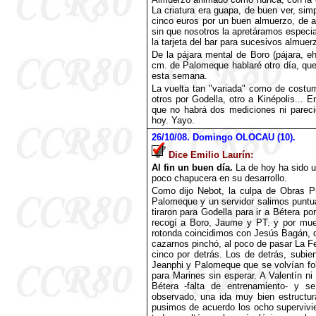
La criatura era guapa, de buen ver, si
cinco euros por un buen almuerzo, de a
sin que nosotros la apretáramos especial
la tarjeta del bar para sucesivos almuer
De la pájara mental de Boro (pájara, e
cm. de Palomeque hablaré otro día, que
esta semana.
La vuelta tan "variada" como de costu
otros por Godella, otro a Kinépolis...
que no habrá dos mediciones ni parec
hoy. Yayo.
26
/10/08. Domingo OLOCAU (10).
Dice Emilio Laurín:
Al fin un buen día.
La de hoy ha sido u
poco chapucera en su desarrollo.
Como dijo Nebot, la culpa de Obras Pú
Palomeque y un servidor salimos puntu
tiraron para Godella para ir a Bétera p
recogí a Boro, Jaume y PT. y por mu
rotonda coincidimos con Jesús Bagán, q
cazarnos pinchó, al poco de pasar La Fe
cinco por detrás. Los de detrás, subi
Jeanphi y Palomeque que se volvían fol
para Marines sin esperar. A Valentín n
Bétera -falta de entrenamiento- y s
observado, una ida muy bien estructu
pusimos de acuerdo los ocho supervivie