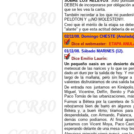
SOBRE LOS RELEVOS
. Solo puntual
DEBEN de incorporarse por obligación a 
que se les vea la carita.
También recordar a los que no puede
PELOTON Y ¡¡¡NO MOLESTEN!!!.
Creo que el mérito de la etapa se debe
"alante" y que esta actitud debería de 
02
/11/08. Domingo CHESTE (Anulada)
Dice el webmaster:
ETAPA ANUL
01
/11/08. Sábado MARINES (12).
Dice Emilio Laurín:
Un pequeño oasis en un desierto d
meteosat de las narices y lo que se pe
dado un duro por la salida de hoy. Y mir
largo de la mañana, pero sin llegar 
valientes disfrutáramos de una salida b
De entrada nos juntamos en Kinépolis,
Miguel, Vicentne, Delfín, Benito y P
Paco Tomás de las urbanizaciones, má
Fuimos a Bétera por la carretera de S
rebozamos bien de barro en algunos 
Bétera y, a buen ritmo, tiramos par
despendolada, con Armando, Palanca, M
demás como podíamos. Al final apar
juntamos con Vicent Moya, Paco Caste
esperando delante de una mesa muy bien
Almuerzo animado como nunca, con la 