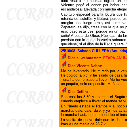
todo resultó mucho más lógico, un bu
Valentín pagó el canon por haber est
escandalosa. Llevada con mucha eleganc
Capítulo especial para la locura que 
rotonda de Estellés y Bétera, porque es
arreglar uno, luego otro y así sucesi
Zapatero, se dijo, frase con la que no
eso, paso esta vez, porque en un bac
coño! A pesar de Obras Públicas, de la
previsto con lo que a la vuelta sobrar
que viene, si el dios de la lluvia quiere.
25
/10/08. Sábado CULLERA (Anulada)
Dice el webmaster:
ETAPA ANUL
Dice Vicente Nebot:
Me he levantado. He mirado por la ven
He cogido la bici y he salido de casa h
Turia ha comenzado a llover. Me he vu
un poquito; solo un poquito. Mañana inte
Dice Delfín:
Son casi las 8:30 y aparece el Bagán 
cuando empiece a llover el menda se vu
En Pinedo estaba el Ramos y al poco n
marcha, dale, dale, dale, y ya nos avis
la marcha hasta que se pone feo el tem
La vuelta de nuevo dale que te dale,
kms a una media de 28,7 k