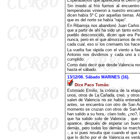
Esperábamos que apareciera el Delfín p
Sin miedo al frío fuimos al encuentro
temperaturas vinieron a nuestro encue
dicen había 5º C por aquellas tierras. A
que es del norte se había “rajao”.
En Ribarroja nos abandonó Juan Carlos 
que a partir de ahí ha sido un tanto ext
pueblo desconocido, dicen que era Pe
nunca, pero en el que almorzamos de ma
cada cual, eso sí los cremaets los hac
La vuelta fue rápida con el viento a f
Antonio nos dividimos y cada uno a ca
cumplido.
Como dato decir que desde Valencia no
hasta el sábado.
13
/12/08. Sábado MARINES (16).
Dice Paco Tomás:
Estimado Emilio, la crónica de la etap
unos, otros de La Cañada, creo, y otro
salen de Valencia no se había enterado
antes, se encuentra con otro de San A
momento se cruzan con otros de San An
han salido a su hora,- claro todo, ¿no?, 
que ha salido solo de Valencia , que
aparece, después de esperar un buen 
demás, pero todos los demás se marchan
-, a si pues resulta que cuando el que
que lo dicho por el de Valencia es verd