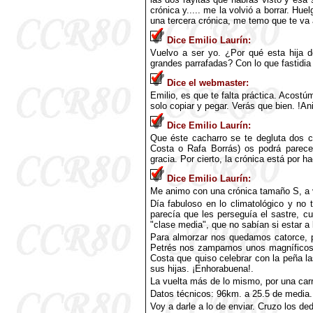
crónica y..... me la volvió a borrar. Hu
una tercera crónica, me temo que te va 
Dice Emilio Laurín:
Vuelvo a ser yo. ¿Por qué esta hija 
grandes parrafadas? Con lo que fastidia 
Dice el webmaster:
Emilio, es que te falta práctica. Acostúm
solo copiar y pegar. Verás que bien. !A
Dice Emilio Laurín:
Que éste cacharro se te degluta dos 
Costa o Rafa Borrás) os podrá parecer
gracia. Por cierto, la crónica está por ha
Dice Emilio Laurín:
Me animo con una crónica tamaño S, a v
Día fabuloso en lo climatológico y no 
parecía que les perseguía el sastre, 
"clase media", que no sabían si estar a
Para almorzar nos quedamos catorce, p
Petrés nos zampamos unos magníficos 
Costa que quiso celebrar con la peña l
sus hijas. ¡Enhorabuena!.
La vuelta más de lo mismo, por una car
Datos técnicos: 96km. a 25.5 de media.
Voy a darle a lo de enviar. Cruzo los de