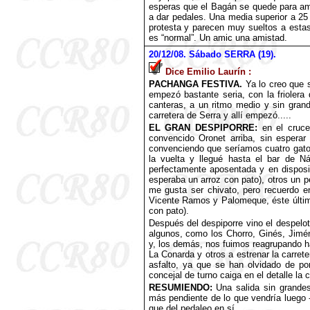
esperas que el Bagán se quede para ama
a dar pedales. Una media superior a 25
protesta y parecen muy sueltos a estas
es “normal”. Un amic una amistad.
20
/12/08. Sábado SERRA (19).
Dice Emilio Laurín :
PACHANGA FESTIVA.
Ya lo creo que 
empezó bastante seria, con la frioler
canteras, a un ritmo medio y sin gran
carretera de Serra y allí empezó.....
EL GRAN DESPIPORRE:
en el cruce
convencido Oronet arriba, sin espera
convenciendo que seríamos cuatro gatos
la vuelta y llegué hasta el bar de 
perfectamente aposentada y en disposi
esperaba un arroz con pato), otros un p
me gusta ser chivato, pero recuerdo e
Vicente Ramos y Palomeque, éste último
con pato).
Después del despiporre vino el despelo
algunos, como los Chorro, Ginés, Jimé
y, los demás, nos fuimos reagrupando ha
La Conarda y otros a estrenar la carret
asfalto, ya que se han olvidado de po
concejal de turno caiga en el detalle la
RESUMIENDO:
Una salida sin grandes
más pendiente de lo que vendría luego -
que del pedaleo en sí.