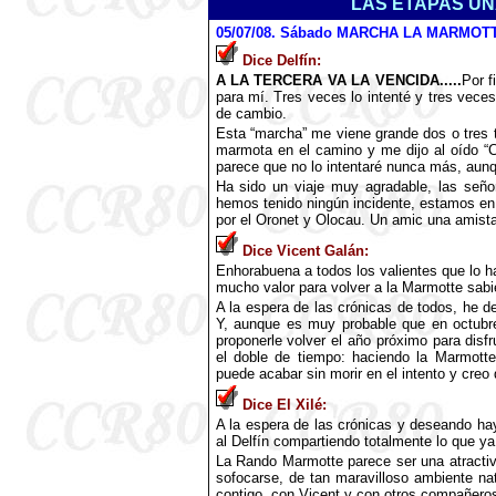
LAS ETAPAS UNA
05
/07/08. Sábado MARCHA LA MARMOTTE
Dice Delfín:
A LA TERCERA VA LA VENCIDA.....
Por f
para mí. Tres veces lo intenté y tres vece
de cambio.
Esta “marcha” me viene grande dos o tres 
marmota en el camino y me dijo al oído “C
parece que no lo intentaré nunca más, au
Ha sido un viaje muy agradable, las seño
hemos tenido ningún incidente, estamos en c
por el Oronet y Olocau. Un amic una amista
Dice Vicent Galán:
Enhorabuena a todos los valientes que lo ha
mucho valor para volver a la Marmotte sabie
A la espera de las crónicas de todos, he de 
Y, aunque es muy probable que en octubr
proponerle volver el año próximo para disf
el doble de tiempo: haciendo la Marmott
puede acabar sin morir en el intento y creo
Dice El Xilé:
A la espera de las crónicas y deseando hay
al Delfín compartiendo totalmente lo que y
La Rando Marmotte parece ser una atractiva
sofocarse, de tan maravilloso ambiente na
contigo, con Vicent y con otros compañeros