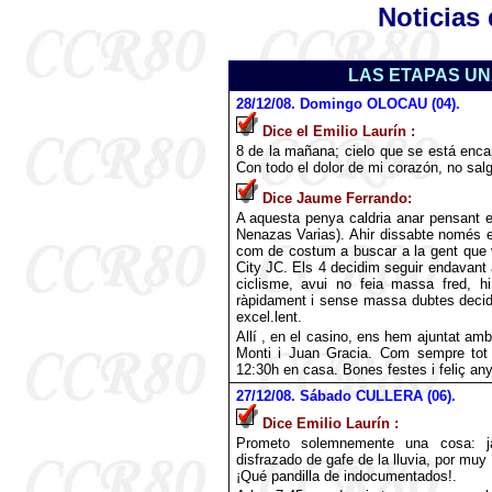
Noticias 
LAS ETAPAS UNA
28
/12/08. Domingo OLOCAU (04).
Dice el Emilio
Laurín
:
8 de la mañana; cielo que se está enc
Con todo el dolor de mi corazón, no sal
Dice Jaume Ferrando:
A aquesta penya caldria anar pensant 
Nenazas Varias). Ahir dissabte només ei
com de costum a buscar a la gent que v
City JC. Els 4 decidim seguir endavant a
ciclisme, avui no feia massa fred, h
ràpidament i sense massa dubtes decid
excel.lent.
Allí , en el casino, ens hem ajuntat am
Monti i Juan Gracia. Com sempre tot 
12:30h en casa. Bones festes i feliç an
27
/12/08. Sábado CULLERA (06).
Dice Emilio Laurín :
Prometo solemnemente una cosa: ja
disfrazado de gafe de la lluvia, por mu
¡Qué pandilla de indocumentados!.