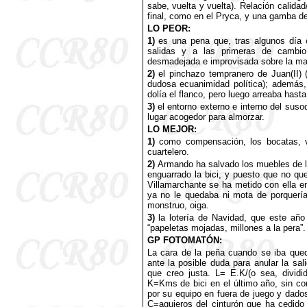
sabe, vuelta y vuelta). Relación calida
final, como en el Pryca, y una gamba de n
LO PEOR:
1)
es una pena que, tras algunos día c
salidas y a las primeras de cambio 
desmadejada e improvisada sobre la mar
2)
el pinchazo tempranero de Juan(II) (
dudosa ecuanimidad política); además,
dolía el flanco, pero luego arreaba hast
3)
el entorno externo e interno del suso
lugar acogedor para almorzar.
LO MEJOR:
1)
como compensación, los bocatas, va
cuartelero.
2)
Armando ha salvado los muebles de l
enguarrado la bici, y puesto que no qu
Villamarchante se ha metido con ella en
ya no le quedaba ni mota de porquería
monstruo, oiga.
3)
la lotería de Navidad, que este añ
“papeletas mojadas, millones a la pera”.
GP FOTOMATÓN:
La cara de la peña cuando se iba qued
ante la posible duda para anular la sa
que creo justa. L= E.K/(o sea, divid
K=Kms de bici en el último año, sin co
por su equipo en fuera de juego y dado
C=agujeros del cinturón que ha cedido 