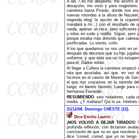
A las 7.45 me despierto, me asomo al 
desayuno, me visto y para magisterio.
carretera hasta Pinedo, donde nos en
nuevas rotondas a la altura de Nazaret,
segunda elegí la opción de la izquie
mandará a mi...) con el resultado de 
rueda, apenas un roce, pero suficiente 
y rotos en codo y rodilla. Siguió, pero
porque estaba más dolorido que cabread
justificadas. Lo siento, coño.
A los que quedamos se nos unió en un
después de decirnos que su hijo jugaba
uniforme- y que éste era un tío estupen
para él. Dados están.
Al llegar a Cullera la carretera empezó
rata que asustaba, así que, en vez d
hicimos en el casino de Mareny de San
el que nos cruzamos en la rotonda de
luego, mi bareto favorito. Luego para
hermanos Ferrando.
RESUMIENDO
: seis rodadores, cada u
media. ¿Y mañana? Qui lo sa. Intelnés n
21
/12/08. Domingo CHESTE (12).
Dice Emilio Laurín :
¡NOS VOLVIÓ A DEJAR TIRADOS!
V
profunda reflexión, con dictamen avalad
conclusión de que no es que nosotros L
dice “corred, corred, que yo no tengo