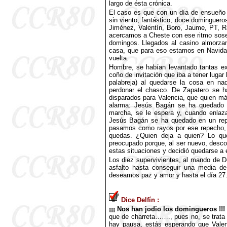
largo de ésta crónica.
El caso es que con un día de ensueño p
sin viento, fantástico, doce dominguero
Jiménez, Valentín, Boro, Jaume, PT, R
acercamos a Cheste con ese ritmo soseg
domingos. Llegados al casino almorza
casa, que para eso estamos en Navidad
vuelta.
Hombre, se habían levantado tantas e
coño de invitación que iba a tener lugar
palabreja) al quedarse la cosa en n
perdonar el chasco. De Zapatero se h
disparados para Valencia, que quien más
alarma: Jesús Bagán se ha quedado c
marcha, se le espera y, cuando enlaza
Jesús Bagán se ha quedado en un repe
pasamos como rayos por ese repecho, p
quedas. ¿Quien deja a quien? Lo q
preocupado porque, al ser nuevo, desco
estas situaciones y decidió quedarse a e
Los diez supervivientes, al mando de D
asfalto hasta conseguir una media de
deseamos paz y amor y hasta el día 27.
Dice Delfín :
¡¡¡ Nos han jodio los domingueros !!!
que de charreta……., pues no, se trata
hay pausa, estás esperando que Valentí