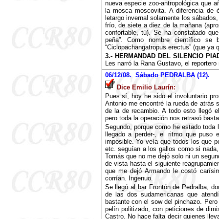
nueva especie zoo-antropológica que añ
la mosca moscovita. A diferencia de 
letargo invernal solamente los sábados
frío, de siete a diez de la mañana (apr
confortable, tú). Se ha constatado qu
peña”. Como nombre científico se 
“Ciclopachangatropus erectus” (que ya qu
3.- HERMANDAD DEL SILENCIO PIA
Les narró la Rana Gustavo, el reporter
06
/12/08. Sábado PEDRALBA (12).
Dice Emilio Laurín:
Pues sí, hoy he sido el involuntario pro
Antonio me encontré la rueda de atrás si
de la de recambio. A todo esto llegó 
pero toda la operación nos retrasó basta
Segundo, porque como he estado toda la
llegado a perder-, el ritmo que puso e
imposible. Yo veía que todos los que p
etc. seguían a los gallos como si nada
Tomás que no me dejó solo ni un segund
de vista hasta el siguiente reagrupami
que me dejó Armando le costó carísim
corrían. Ingenuo.
Se llegó al bar Frontón de Pedralba, d
de las dos sudamericanas que atendía
bastante con el sow del pinchazo. Pero
pelín politizado, con peticiones de di
Castro. No hace falta decir quienes llev