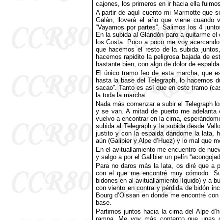
cajones, los primeros en ir hacia ella fui
A partir de aquí cuento mi Marmotte que se
Galán, lloverá el año que viene cuando v
“Vayamos por partes”. Salimos los 4 junt
En la subida al Glandón paro a quitarme el 
los Costa. Poco a poco me voy acercando 
que hacemos el resto de la subida juntos
hacemos rapidito la peligrosa bajada de es
bastante bien, con algo de dolor de espalda
El único tramo feo de esta marcha, que es
hasta la base del Telegraph, lo hacemos d
sacao”. Tanto es así que en este tramo (cas
la toda la marcha.
Nada más comenzar a subir el Telegraph lo
y se van. A mitad de puerto me adelanta 
vuelvo a encontrar en la cima, esperándom
subida al Telegraph y la subida desde Vallo
justito y con la espalda dándome la lata,
aún (Galibier y Alpe d’Huez) y lo mal que m
En el avituallamiento me encuentro de nuev
y salgo a por el Galibier un pelín “acongojad
Para no daros más la lata, os diré que a p
con el que me encontré muy cómodo. Subí 
bidones en al avituallamiento líquido) y a 
con viento en contra y pérdida de bidón inc
Bourg d’Oissan en donde me encontré con
base.
Partimos juntos hacia la cima del Alpe d
rampa. Me voy más contento que unas c