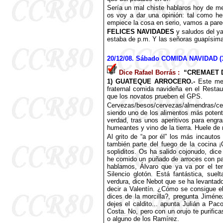
Sería un mal chiste hablaros hoy de me
os voy a dar una opinión: tal como he
empiece la cosa en serio, vamos a par
FELICES NAVIDADES
y saludos del y
estaba de p.m. Y las señoras guapísim
20
/12/08. Sábado COMIDA NAVIDAD (3
Dice Rafael Borrás :
“CREMAET 
1) GUATEQUE ARROCERO.-
Este medi
fraternal comida navideña en el Restau
que los novatos prueben el GPS.
Cervezas/besos/cervezas/almendras/cer
siendo uno de los alimentos más potent
verdad, tras unos aperitivos para engr
humeantes y vino de la tierra. Huele de
Al grito de “a por él” los más incauto
también parte del fuego de la cocina 
sopliditos. Os ha salido cojonudo, di
he comido un puñado de arroces con pat
hablamos, Álvaro que ya va por el ter
Silencio glotón. Está fantástica, su
verdura, dice Nebot que se ha levantado
decir a Valentín. ¿Cómo se consigue e
dices de la morcilla?, pregunta Jiméne
dejes el caldito... apunta Julián a P
Costa. No, pero con un orujo te purifi
o alguno de los Ramírez.