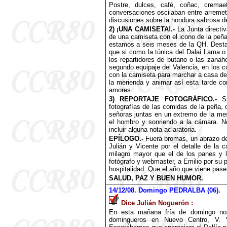
Postre, dulces, café, coñac, cremaet
conversaciones oscilaban entre arremet
discusiones sobre la hondura sabrosa de
2) ¡UNA CAMISETA!.-
La Junta directi
de una camiseta con el icono de la peña e
estamos a seis meses de la QH. Destac
que si como la túnica del Dalai Lama o
los repartidores de butano o las zanah
segundo equipaje del Valencia, en los 
con la camiseta para marchar a casa de
la merienda y animar así esta tarde c
amores.
3) REPORTAJE FOTOGRÁFICO.-
Si
fotografías de las comidas de la peña,
señoras juntas en un extremo de la mes
el hombro y sonriendo a la cámara. No
incluir alguna nota aclaratoria.
EPÍLOGO.-
Fuera bromas, un abrazo d
Julián y Vicente por el detalle de la 
milagro mayor que el de los panes y 
fotógrafo y webmaster, a Emilio por su
hospitalidad. Que el año que viene pase
SALUD, PAZ Y BUEN HUMOR.
14
/12/08. Domingo PEDRALBA (06).
Dice Julián Noguerón :
En esta mañana fría de domingo nos 
domingueros en Nuevo Centro, V. Va