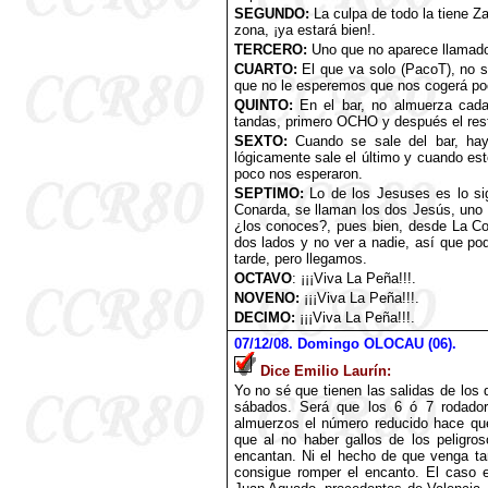
SEGUNDO:
La culpa de todo la tiene Z
zona, ¡ya estará bien!.
TERCERO:
Uno que no aparece llamado
CUARTO:
El que va solo (PacoT), no
que no le esperemos que nos cogerá po
QUINTO:
En el bar, no almuerza cada
tandas, primero OCHO y después el res
SEXTO:
Cuando se sale del bar, hay
lógicamente sale el último y cuando est
poco nos esperaron.
SEPTIMO:
Lo de los Jesuses es lo si
Conarda, se llaman los dos Jesús, uno 
¿los conoces?, pues bien, desde La Con
dos lados y no ver a nadie, así que po
tarde, pero llegamos.
OCTAVO
: ¡¡¡Viva La Peña!!!.
NOVENO:
¡¡¡Viva La Peña!!!.
DECIMO:
¡¡¡Viva La Peña!!!.
07
/12/08. Domingo OLOCAU (06).
Dice Emilio Laurín:
Yo no sé que tienen las salidas de los
sábados. Será que los 6 ó 7 rodado
almuerzos el número reducido hace qu
que al no haber gallos de los peligro
encantan. Ni el hecho de que venga t
consigue romper el encanto. El caso 