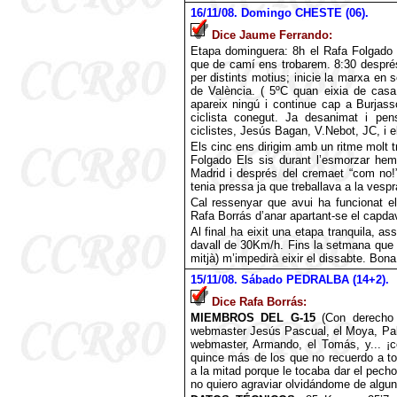
16
/11/08. Domingo CHESTE (06).
Dice Jaume Ferrando:
Etapa dominguera: 8h el Rafa Folgado
que de camí ens trobarem. 8:30 després
per distints motius; inicie la marxa en 
de València. ( 5ºC quan eixia de casa 
apareix ningú i continue cap a Burjass
ciclista conegut. Ja desanimat i pen
ciclistes, Jesús Bagan, V.Nebot, JC, i e
Els cinc ens dirigim amb un ritme molt t
Folgado Els sis durant l’esmorzar hem 
Madrid i després del cremaet “com no
tenia pressa ja que treballava a la vespr
Cal ressenyar que avui ha funcionat e
Rafa Borrás d’anar apartant-se el capdav
Al final ha eixit una etapa tranquila, as
davall de 30Km/h. Fins la setmana que
mitjà) m’impedirà eixir el dissabte. Bona
15
/11/08. Sábado PEDRALBA (14+2).
Dice Rafa Borrás:
MIEMBROS DEL G-15
(Con derecho p
webmaster Jesús Pascual, el Moya, Pala
webmaster, Armando, el Tomás, y... ¡c
quince más de los que no recuerdo a to
a la mitad porque le tocaba dar el pech
no quiero agraviar olvidándome de algun