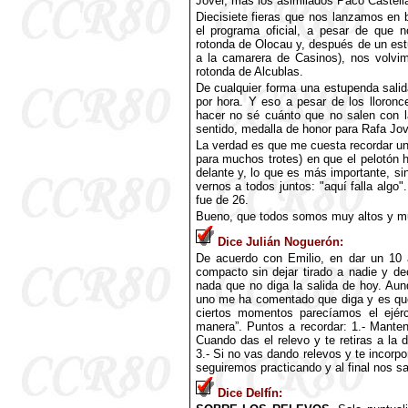
Jover, más los asimilados Paco Castell
Diecisiete fieras que nos lanzamos en 
el programa oficial, a pesar de que
rotonda de Olocau y, después de un e
a la camarera de Casinos), nos volvimos
rotonda de Alcublas.
De cualquier forma una estupenda sali
por hora. Y eso a pesar de los lloronc
hacer no sé cuánto que no salen con la
sentido, medalla de honor para Rafa Jo
La verdad es que me cuesta recordar un
para muchos trotes) en que el pelotón
delante y, lo que es más importante, si
vernos a todos juntos: "aquí falla algo"
fue de 26.
Bueno, que todos somos muy altos y 
Dice Julián Noguerón:
De acuerdo con Emilio, en dar un 10 
compacto sin dejar tirado a nadie y d
nada que no diga la salida de hoy. Au
uno me ha comentado que diga y es que 
ciertos momentos parecíamos el ejérc
manera”. Puntos a recordar: 1.- Mantene
Cuando das el relevo y te retiras a la 
3.- Si no vas dando relevos y te incorp
seguiremos practicando y al final nos sa
Dice Delfín: