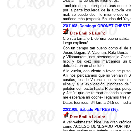
24.5 al final de los 90 kilómetros.
También se hicieron probaturas con el tr
por la parte izquierda de la autovía -
mal, se puede decir lo mismo que en el
mañana más (espero). Saludos del Yayo
23
/11/08. Domingo
ORONET
CHESTE (
Dice Emilio Laurín:
Crónica tamaño L de una buena salida
luego explicaré.
Con un tiempo tan bueno como el de ay
Jesús Bagán, V. Valentín, Rafa Borrás,
y Vilamarxant, nos acercamos a Cheste
hijo, y los diez nos marcamos un 
defraudaron en absoluto.
A la vuelta, con viento a favor, se pus
Allí nos percatamos que no venían ni B
casitas, los de Valencia nos volvimos
ellos y a la explicación: pinchazo de
pelotón compacto hasta
Riba-roja
, porqu
y Jesús que se retrasó escandalosamen
me esperaba mi coche- llegamos tres y g
Datos técnicos: 84 km. a 24.5 de media
22
/11/08. Sábado PETRES (16).
Dice Emilio Laurín:
A ver webmaster, hice una gran crónica 
como ACCESO DENEGADO POR NO ES
las dos rayitas que habrás visto y esa