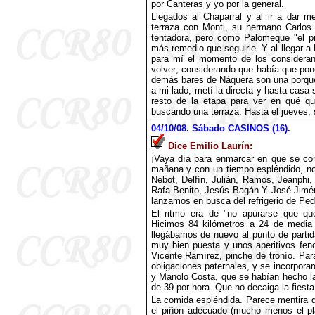
por Canteras y yo por la general.
Llegados al Chaparral y al ir a dar m
terraza con Monti, su hermano Carlos 
tentadora, pero como Palomeque "el p
más remedio que seguirle. Y al llegar a N
para mí el momento de los consideran
volver; considerando que había que pon
demás bares de Náquera son una porque
a mi lado, metí la directa y hasta casa si
resto de la etapa para ver en qué qu
buscando una terraza. Hasta el jueves, 
04
/10/08. Sábado CASINOS (16).
Dice Emilio Laurín:
¡Vaya día para enmarcar en que se con
mañana y con un tiempo espléndido, n
Nebot, Delfín, Julián, Ramos, Jeanphi
Rafa Benito, Jesús Bagán Y José Jimén
lanzamos en busca del refrigerio de Ped
El ritmo era de "no apurarse que q
Hicimos 84 kilómetros a 24 de media
llegábamos de nuevo al punto de partid
muy bien puesta y unos aperitivos fen
Vicente Ramírez, pinche de tronío. Par
obligaciones paternales, y se incorpor
y Manolo Costa, que se habían hecho l
de 39 por hora. Que no decaiga la fiesta
La comida espléndida. Parece mentira 
el piñón adecuado (mucho menos el pl