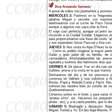
Dice Armando Serrano:
A pesar de todos mis juramentos y promesa
MIÉRCOLES 2:
Partimos en la “fregoneta
jabalíes Miguel y servidor, con nuestra
telefoneamos con el coche de Paco Tomás,
aunque a algunos nos vaya más la lírica.
El viaje casi perfecto, aunque un pelín l
incursión a la Ciudad Condal. Llegamos al
para proporcionarme una frase del estilo “al 
y nos esperaban Jesús Pascual y Ana con 
JUEVES 3:
Nos visita en Alpe D’Huez la tor
... Como os podéis imaginar la mayor parte
Galán y gran parte de su familia, de
camaradería. Afortunadamente las previ
rajatabla y tuvimos dos hermosos días que d
VIERNES 4:
De placer. Fue un día casi pe
Galibier, previa a la visita en la que iríamos
Disfrutamos del día y de los preciosos p
comimos en Valloire y nos volvimos a Al
Borrás, Pepe y Manolo Costa y Pachi. Rec
señores les vendría bien un cursillo de org
Quebrantahuesos.
Cenamos juntos en el hotel, y para variar c
“piratas si/no”, etc. Hacemos los preparati
pirata-, etc), y a la cama prontito, que la d
SÁBADO 5:
Madrugón y desayuno. Bajamo
Miguel, Ferrán y Yo. En bici baja Manolo, 