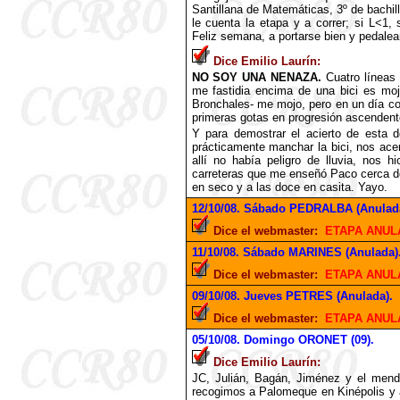
Santillana de Matemáticas, 3º de bachill
le cuenta la etapa y a correr; si L<1
Feliz semana, a portarse bien y pedalear
Dice Emilio Laurín:
NO SOY UNA NENAZA.
Cuatro líneas 
me fastidia encima de una bici es mo
Bronchales- me mojo, pero en un día co
primeras gotas en progresión ascendent
Y para demostrar el acierto de esta 
prácticamente manchar la bici, nos ace
allí no había peligro de lluvia, nos 
carreteras que me enseñó Paco cerca de
en seco y a las doce en casita. Yayo.
12
/10/08. Sábado PEDRALBA (Anulada
Dice el webmaster:
ETAPA ANUL
11
/10/08. Sábado MARINES (Anulada)
Dice el webmaster:
ETAPA ANUL
09
/10/08. Jueves PETRES (Anulada).
Dice el webmaster:
ETAPA ANUL
05
/10/08. Domingo ORONET (09).
Dice Emilio Laurín:
JC, Julián, Bagán, Jiménez y el mend
recogimos a Palomeque en Kinépolis y a