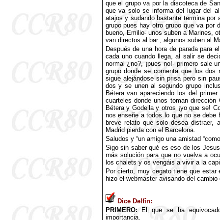
que el grupo va por la discoteca de Sa
que va solo se informa del lugar del a
atajos y sudando bastante termina por 
grupo pues hay otro grupo que va por d
bueno, Emilio- unos suben a Marines, o
van directos al bar., algunos suben al M
Después de una hora de parada para el 
cada uno cuando llega, al salir se deci
normal ¿no?, ¡pues no!- primero sale u
grupo donde se comenta que los dos n
sigue alejándose sin prisa pero sin pa
dos y se unen al segundo grupo inclu
Bétera van apareciendo los del primer 
cuarteles donde unos toman dirección 
Bétera y Godella y otros ¡yo que se! C
nos enseñe a todos lo que no se debe 
breve relato que solo desea distraer,
Madrid pierda con el Barcelona.
Saludos y “un amigo una amistad “como
Sigo sin saber qué es eso de los Jesu
más solución para que no vuelva a ocur
los chalets y os vengáis a vivir a la cap
Por cierto, muy cegato tiene que estar
hizo el webmaster avisando del cambio 
Dice Delfín:
PRIMERO:
El que se ha equivocado
importancia.