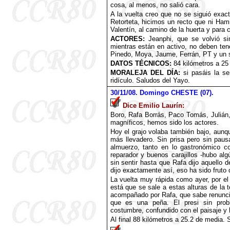
cosa, al menos, no salió cara.
A la vuelta creo que no se siguió exact
Retorteta, hicimos un recto que ni Hami
Valentín, al camino de la huerta y para 
ACTORES:
Jeanphi, que se volvió sin
mientras están en activo, no deben tene
Pinedo, Moya, Jaume, Ferrán, PT y un s
DATOS TÉCNICOS:
84 kilómetros a 25
MORALEJA DEL DÍA:
si pasáis la s
ridículo. Saludos del Yayo.
30
/11/08. Domingo CHESTE (07).
Dice Emilio Laurín:
Boro, Rafa Borrás, Paco Tomás, Julián, 
magníficos, hemos sido los actores.
Hoy el grajo volaba también bajo, aunq
más llevadero. Sin prisa pero sin pa
almuerzo, tanto en lo gastronómico c
reparador y buenos carajillos -hubo al
sin sentir hasta que Rafa dijo aquello d
dijo exactamente así, eso ha sido fruto
La vuelta muy rápida como ayer, por e
está que se sale a estas alturas de la 
acompañado por Rafa, que sabe renuncia
que es una peña. El presi sin prob
costumbre, confundido con el paisaje y
Al final 88 kilómetros a 25.2 de media. 