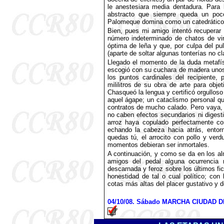
le anestesiara media dentadura. Para
abstracto que siempre queda un poco
Palomeque domina como un catedrático 
Bien, pues mi amigo intentó recuperar 
número indeterminado de chatos de vin
óptima de leña y que, por culpa del pul
(aparte de soltar algunas tonterías no cla
Llegado el momento de la duda metafís
escogió con su cuchara de madera uno
los puntos cardinales del recipiente, 
mililitros de su obra de arte para obje
Chasqueó la lengua y certificó orgullos
aquel ágape; un cataclismo personal qu
contratos de mucho calado. Pero vaya, 
no caben efectos secundarios ni digest
arroz haya copulado perfectamente con 
echando la cabeza hacia atrás, entor
quedas tú, el arrocito con pollo y ver
momentos debieran ser inmortales.
A continuación, y como se da en los al
amigos del pedal alguna ocurrencia
descarnada y feroz sobre los últimos fich
honestidad de tal o cual político; co
cotas más altas del placer gustativo y 
04
/10/08. Sábado MARCHA CIUDAD DE