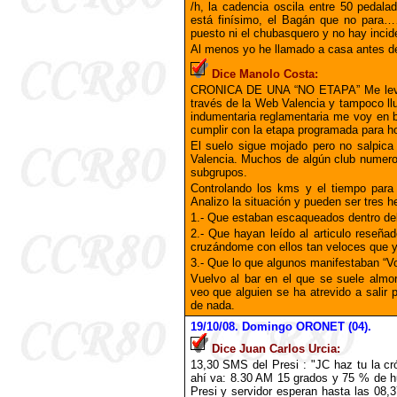
/h, la cadencia oscila entre 50 peda
está finísimo, el Bagán que no para…
puesto ni el chubasquero y no hay incid
Al menos yo he llamado a casa antes de 
Dice Manolo Costa:
CRONICA DE UNA “NO ETAPA” Me levant
través de la Web Valencia y tampoco ll
indumentaria reglamentaria me voy en 
cumplir con la etapa programada para h
El suelo sigue mojado pero no salpic
Valencia. Muchos de algún club numer
subgrupos.
Controlando los kms y el tiempo para 
Analizo la situación y pueden ser tres h
1.- Que estaban escaqueados dentro del 
2.- Que hayan leído al articulo reseña
cruzándome con ellos tan veloces que yo
3.- Que lo que algunos manifestaban “Vo
Vuelvo al bar en el que se suele almo
veo que alguien se ha atrevido a salir
de nada.
19
/10/08. Domingo ORONET (04).
Dice Juan Carlos Urcia:
13,30 SMS del Presi : "JC haz tu la cr
ahí va: 8.30 AM 15 grados y 75 % de h
Presi y servidor esperan hasta las 08,3