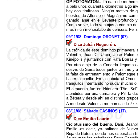
GP FOTOMATÓN.-
La cara de mi herm
a pelo unos cuarenta kilómetros algo in
hay con tiralíneas. Ningún motivo de q
huestes de Alfonso el Magnánimo camino
ganado lanar en el Levante profundo y
Como se ve, todo ventajas a cambio de u
más ni un monosílabo de censura. Feliz 
09
/11/08. Domingo ORONET (07).
Dice Julián Noguerón:
La crónica de este domingo primaveral
Valentín, Juan C. Urcia, José Palome
Kinépolis y juntarnos con Rafa Borrás y
Por otro atajo de la Conarda llegamos 
desvío de Serra todos juntos a ritmo y
la falta de entrenamiento y Palomeque 
hacer la paella. En la subida al Orone
tranquilos intentando no sudar mucho o 
El almuerzo fue en Náquera “Rte. Sol”
atendidos por una camarera y Pili la d
a Bétera y desde ahí en distintos grupo
A mi desde Valencia me han salido 77 
08
/11/08. Sábado CASINOS (17).
Dice Emilio Laurín:
Cicloturismo del bueno.
Dani, Jeanphi
Emilio -es decir, yo- salimos de Nuev
Roja de Bétera, donde nos esperaban 