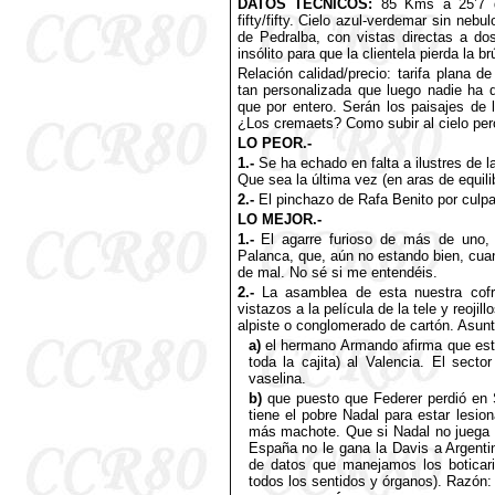
DATOS TÉCNICOS:
85 Kms a 25’7 de
fifty/fifty. Cielo azul-verdemar sin neb
de Pedralba, con vistas directas a do
insólito para que la clientela pierda la brú
Relación calidad/precio: tarifa plana d
tan personalizada que luego nadie ha d
que por entero. Serán los paisajes de l
¿Los cremaets? Como subir al cielo pero
LO PEOR.-
1.-
Se ha echado en falta a ilustres de 
Que sea la última vez (en aras de equili
2.-
El pinchazo de Rafa Benito por culpa
LO MEJOR.-
1.-
El agarre furioso de más de uno, c
Palanca, que, aún no estando bien, cuand
de mal. No sé si me entendéis.
2.-
La asamblea de esta nuestra cofra
vistazos a la película de la tele y reojill
alpiste o conglomerado de cartón. Asun
a)
el hermano Armando afirma que esta 
toda la cajita) al Valencia. El sect
vaselina.
b)
que puesto que Federer perdió en 
tiene el pobre Nadal para estar lesio
más machote. Que si Nadal no juega n
España no le gana la Davis a Argenti
de datos que manejamos los boticari
todos los sentidos y órganos). Razón: